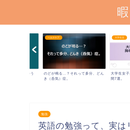
暇
ヘルスケア
大学生活
らない人に会う
のどが鳴る…？それって多分、どん
大学生女子が男子
き（呑気）症。
間7選。
勉強
英語の勉強って、実は