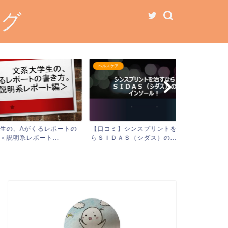
ログ
ヘルスケア
大学生活
Aがくるレポートの
【口コミ】シンスプリントを治すな
【厳選！】大
レポート...
らＳＩＤＡＳ（シダス）の...
生がやるべき