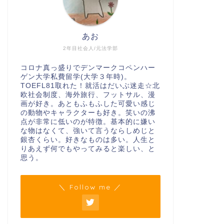
あお
2年目社会人/元法学部
コロナ真っ盛りでデンマークコペンハー
ゲン大学私費留学(大学３年時)。
TOEFL81取れた！就活はだいぶ迷走☆北
欧社会制度、海外旅行、フットサル、漫
画が好き。あともふもふした可愛い感じ
の動物やキャラクターも好き。笑いの沸
点が非常に低いのが特徴。基本的に嫌い
な物はなくて、強いて言うならしめじと
銀杏くらい。好きなものは多い。人生と
りあえず何でもやってみると楽しい、と
思う。
＼ Follow me ／