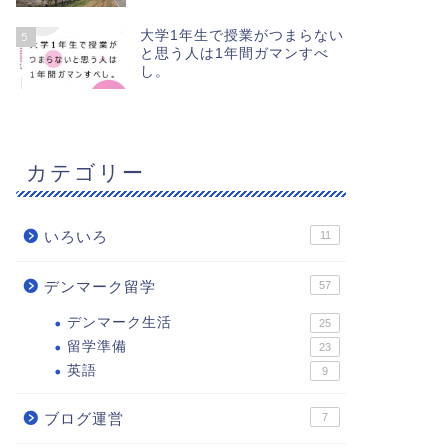
大学1年生で授業がつまらない
5
と思う人は1年間ガマンすべ
し。
カテゴリー
いろいろ
11
デンマーク留学
57
デンマーク生活
25
留学準備
23
英語
9
ブログ運営
7