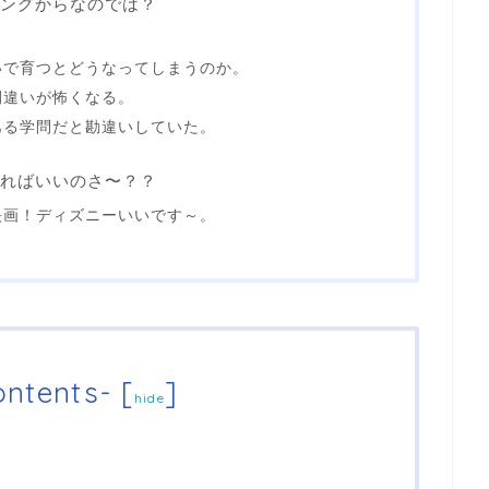
ングからなのでは？
いで育つとどうなってしまうのか。
間違いが怖くなる。
ある学問だと勘違いしていた。
ればいいのさ〜？？
映画！ディズニーいいです～。
ntents-
[
]
hide