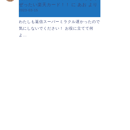
ぜったい楽天カード！！
に
あお
より
2023-03-15
わたしも返信スーパーミラクル遅かったので
気にしないでください！ お役に立てて何
よ…