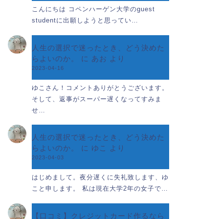
こんにちは コペンハーゲン大学のguest
studentに出願しようと思ってい…
人生の選択で迷ったとき、どう決めた
らよいのか。
に
あお
より
2023-04-16
ゆこさん！コメントありがとうございます。
そして、返事がスーパー遅くなってすみま
せ…
人生の選択で迷ったとき、どう決めた
らよいのか。
に
ゆこ
より
2023-04-03
はじめまして。夜分遅くに失礼致します、ゆ
こと申します。 私は現在大学2年の女子で…
【口コミ】クレジットカード作るなら