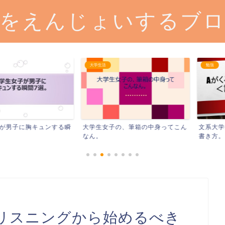
をえんじょいするブ
大学生活
勉強
に胸キュンする瞬
大学生女子の、筆箱の中身ってこん
文系大学生の、
なん。
書き方。＜説明系
リスニングから始めるべき