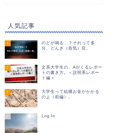
人気記事
のどが鳴る…？それって多
1
分、どんき（呑気）症。
文系大学生の、Aがくるレポー
2
トの書き方。＜説明系レポー
ト編＞
大学生って結構お金がかかる
3
のよ（前編）。
Log In
4