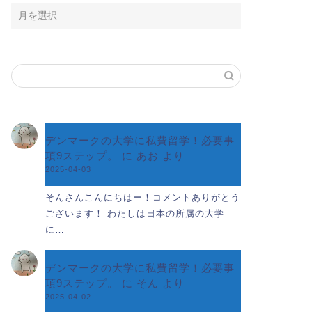
デンマークの大学に私費留学！必要事
項9ステップ。
に
あお
より
2025-04-03
そんさんこんにちはー！コメントありがとう
ございます！ わたしは日本の所属の大学
に…
デンマークの大学に私費留学！必要事
項9ステップ。
に
そん
より
2025-04-02