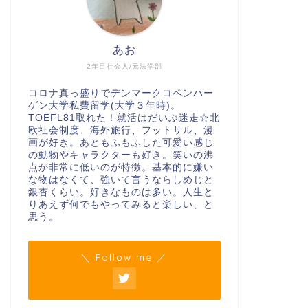
あお
2年目社会人/元法学部
コロナ真っ盛りでデンマークコペンハー
ゲン大学私費留学(大学３年時)。
TOEFL81取れた！就活はだいぶ迷走☆北
欧社会制度、海外旅行、フットサル、漫
画が好き。あともふもふした可愛い感じ
の動物やキャラクターも好き。笑いの沸
点が非常に低いのが特徴。基本的に嫌い
な物はなくて、強いて言うならしめじと
銀杏くらい。好きなものは多い。人生と
りあえず何でもやってみると楽しい、と
思う。
＼ Follow me ／