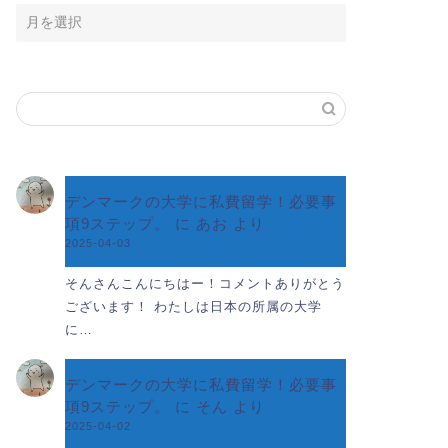
デンマークの大学に私費留学！必要事
項9ステップ。
に
あお
より
2025-04-03
そんさんこんにちはー！コメントありがとう
ございます！ わたしは日本の所属の大学
に…
デンマークの大学に私費留学！必要事
項9ステップ。
に
そん
より
2025-04-02