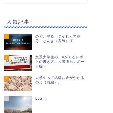
人気記事
のどが鳴る…？それって多
1
分、どんき（呑気）症。
文系大学生の、Aがくるレポー
2
トの書き方。＜説明系レポー
ト編＞
大学生って結構お金がかかる
3
のよ（前編）。
Log In
4