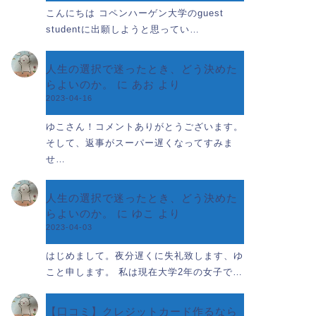
こんにちは コペンハーゲン大学のguest
studentに出願しようと思ってい…
人生の選択で迷ったとき、どう決めた
らよいのか。
に
あお
より
2023-04-16
ゆこさん！コメントありがとうございます。
そして、返事がスーパー遅くなってすみま
せ…
人生の選択で迷ったとき、どう決めた
らよいのか。
に
ゆこ
より
2023-04-03
はじめまして。夜分遅くに失礼致します、ゆ
こと申します。 私は現在大学2年の女子で…
【口コミ】クレジットカード作るなら