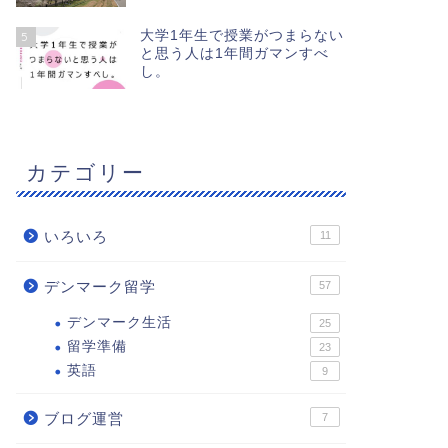
大学1年生で授業がつまらない
5
と思う人は1年間ガマンすべ
し。
カテゴリー
いろいろ
11
デンマーク留学
57
デンマーク生活
25
留学準備
23
英語
9
ブログ運営
7