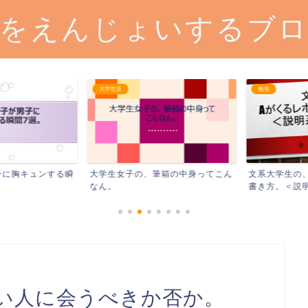
をえんじょいするブ
大学生活
勉強
に胸キュンする瞬
大学生女子の、筆箱の中身ってこん
文系大学生の、
なん。
書き方。＜説明系
らない人に会うべきか否か。