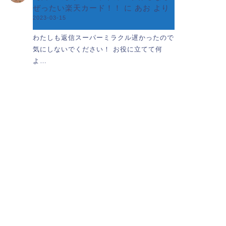
ぜったい楽天カード！！
に
あお
より
2023-03-15
わたしも返信スーパーミラクル遅かったので
気にしないでください！ お役に立てて何
よ…