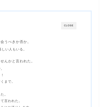
CLOSE
人に会うべきか否か。
ば怪しい人もいる。
いませんかと言われた。
で。
！！
着くまで。
みた。
って言われた。