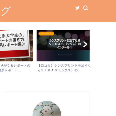
ログ
ヘルスケア
大学生活
Aがくるレポートの
【口コミ】シンスプリントを治すな
【厳選！】大
レポート...
らＳＩＤＡＳ（シダス）の...
生がやるべき