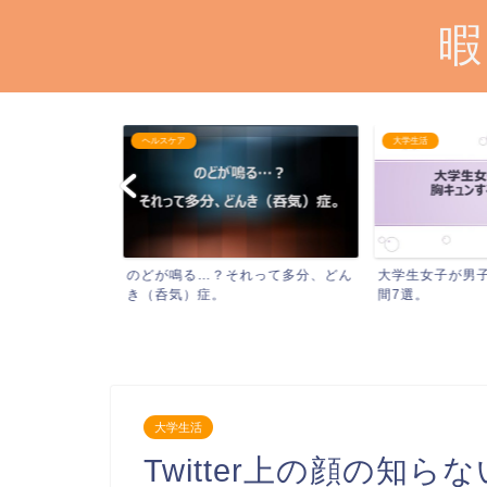
暇
ヘルスケア
大学生活
らない人に会う
のどが鳴る…？それって多分、どん
大学生女子が男子
き（呑気）症。
間7選。
大学生活
Twitter上の顔の知