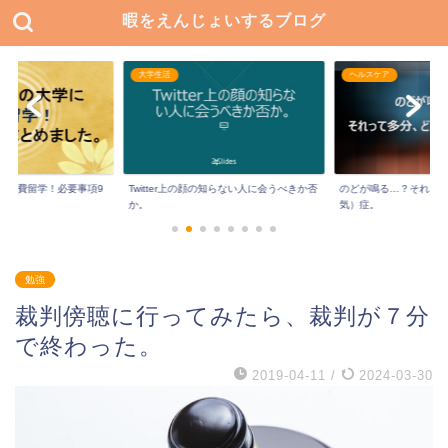
暇をえんじょいするブログ
大学生活
ヘルスケア
に私費留学！必要事項9
Twitter上の顔の知らない人に会うべきか否
のどが鳴る…？それっ
か。
気）症。
勉強
裁判傍聴に行ってみたら、裁判が７分
で終わった。
2019-04-11
/
2024-03-30