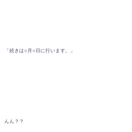
「続きは○月○日に行います。」
んん？？