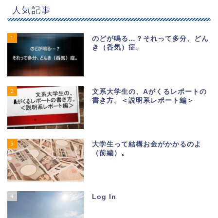
人気記事
1
のどが鳴る…？それって多分、どん
き（呑気）症。
2
文系大学生の、Aがくるレポートの
書き方。＜説明系レポート編＞
3
大学生って結構お金がかかるのよ
（前編）。
4
Log In