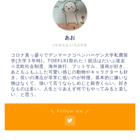
あお
2年目社会人/元法学部
コロナ真っ盛りでデンマークコペンハーゲン大学私費留
学(大学３年時)。TOEFL81取れた！就活はだいぶ迷走
☆北欧社会制度、海外旅行、フットサル、漫画が好き。
あともふもふした可愛い感じの動物やキャラクターも好
き。笑いの沸点が非常に低いのが特徴。基本的に嫌いな
物はなくて、強いて言うならしめじと銀杏くらい。好き
なものは多い。人生とりあえず何でもやってみると楽し
い、と思う。
＼ Follow me ／