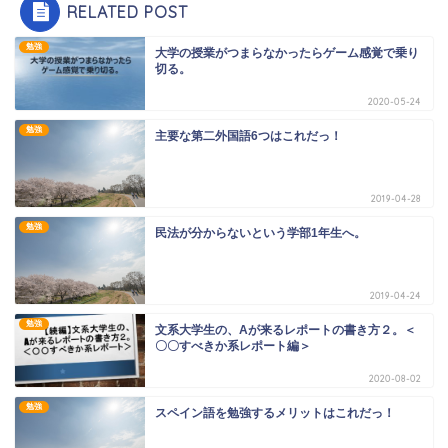
RELATED POST
勉強
大学の授業がつまらなかったらゲーム感覚で乗り
切る。
2020-05-24
勉強
主要な第二外国語6つはこれだっ！
2019-04-28
勉強
民法が分からないという学部1年生へ。
2019-04-24
勉強
文系大学生の、Aが来るレポートの書き方２。＜
〇〇すべきか系レポート編＞
2020-08-02
勉強
スペイン語を勉強するメリットはこれだっ！