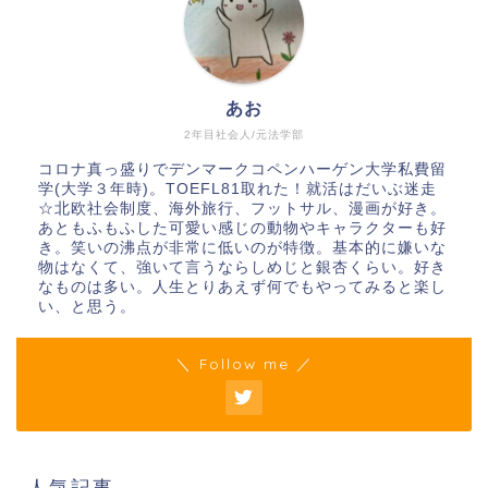
あお
2年目社会人/元法学部
コロナ真っ盛りでデンマークコペンハーゲン大学私費留
学(大学３年時)。TOEFL81取れた！就活はだいぶ迷走
☆北欧社会制度、海外旅行、フットサル、漫画が好き。
あともふもふした可愛い感じの動物やキャラクターも好
き。笑いの沸点が非常に低いのが特徴。基本的に嫌いな
物はなくて、強いて言うならしめじと銀杏くらい。好き
なものは多い。人生とりあえず何でもやってみると楽し
い、と思う。
＼ Follow me ／
人気記事