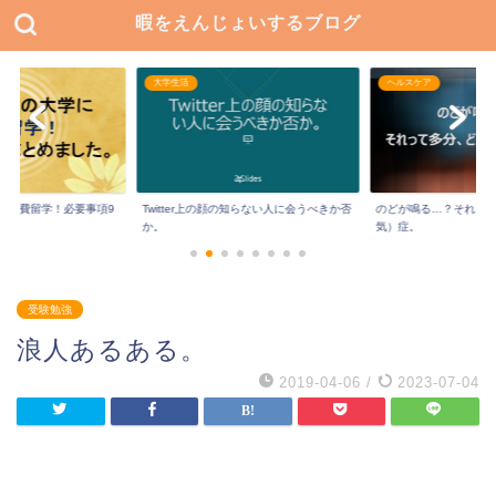
暇をえんじょいするブログ
大学生活
ヘルスケア
に私費留学！必要事項9
Twitter上の顔の知らない人に会うべきか否
のどが鳴る…？それっ
か。
気）症。
受験勉強
浪人あるある。
2019-04-06
/
2023-07-04