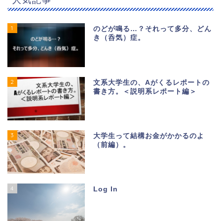
1
のどが鳴る…？それって多分、どん
き（呑気）症。
2
文系大学生の、Aがくるレポートの
書き方。＜説明系レポート編＞
3
大学生って結構お金がかかるのよ
（前編）。
4
Log In