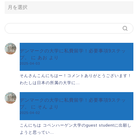
デンマークの大学に私費留学！必要事項9ステッ
プ。
に
あお
より
2025-04-03
そんさんこんにちはー！コメントありがとうございます！
わたしは日本の所属の大学に…
デンマークの大学に私費留学！必要事項9ステッ
プ。
に
そん
より
2025-04-02
こんにちは コペンハーゲン大学のguest studentに出願し
ようと思ってい…