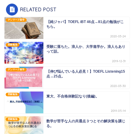
RELATED POST
デンマーク留学
【純ジャパ】TOEFL iBT 46点→81点の勉強がこ
ちら。
2020-03-24
受験勉強
受験に落ちた。浪人か、大学進学か。浪人もあり
って話。
2019-12-31
デンマーク留学
【伸び悩んでいる人必見！】TOEFL Listening15
点→25点。
2020-03-30
受験勉強
東大、不合格体験記なり(後編)。
2019-05-14
受験勉強
数学が苦手な人の共通点３つとその解決策を講じ
る。