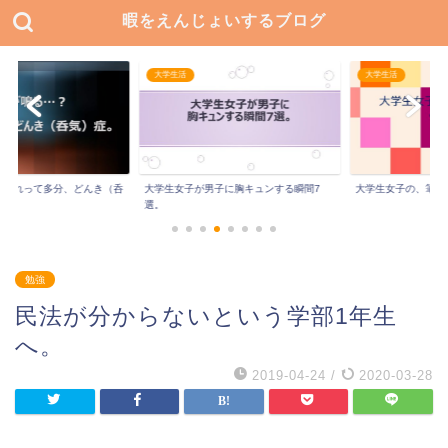
暇をえんじょいするブログ
大学生活
大学生活
れって多分、どんき（呑
大学生女子が男子に胸キュンする瞬間7
大学生女子の、筆箱の
選。
勉強
民法が分からないという学部1年生
へ。
2019-04-24
/
2020-03-28