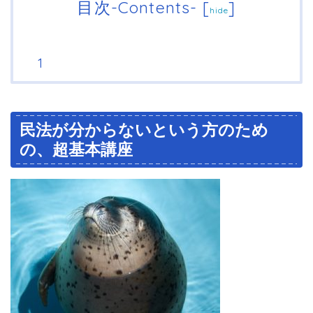
目次-Contents-
[
]
hide
民法が分からないという方のため
の、超基本講座