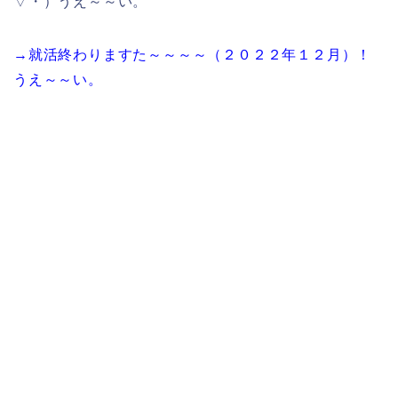
▽・）うえ～～い。
→就活終わりますた～～～～（２０２２年１２月）！
うえ～～い。