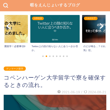
暇をえんじょいするブログ
大学生活
ヘルスケア
に私費留学！必要事項9
Twitter上の顔の知らない人に会うべきか否
のどが鳴る…？それっ
か。
気）症。
デンマーク留学
コペンハーゲン大学留学で寮を確保す
るときの流れ。
2021-06-19
/
2024-08-21