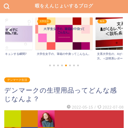
暇をえんじょいするブログ
勉強
ヘルスケア
箱の中身ってこんなん。
文系大学生の、Aがくるレポートの書き
【口コミ】シンスプリ
方。＜説明系レポート...
ＤＡＳ（シダス）の...
デンマーク生活
デンマークの生理用品ってどんな感
じなんよ？
2022-05-15
/
2022-07-08