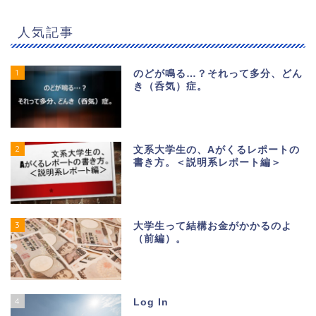
人気記事
1
のどが鳴る…？それって多分、どん
き（呑気）症。
2
文系大学生の、Aがくるレポートの
書き方。＜説明系レポート編＞
3
大学生って結構お金がかかるのよ
（前編）。
4
Log In