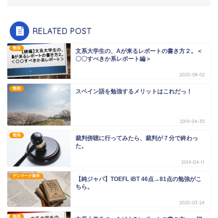
RELATED POST
勉強
文系大学生の、Aが来るレポートの書き方２。＜
〇〇すべきか系レポート編＞
2020-08-02
勉強
スペイン語を勉強するメリットはこれだっ！
2019-04-30
勉強
裁判傍聴に行ってみたら、裁判が７分で終わっ
た。
2019-04-11
デンマーク留学
【純ジャパ】TOEFL iBT 46点→81点の勉強がこ
ちら。
2020-03-24
勉強