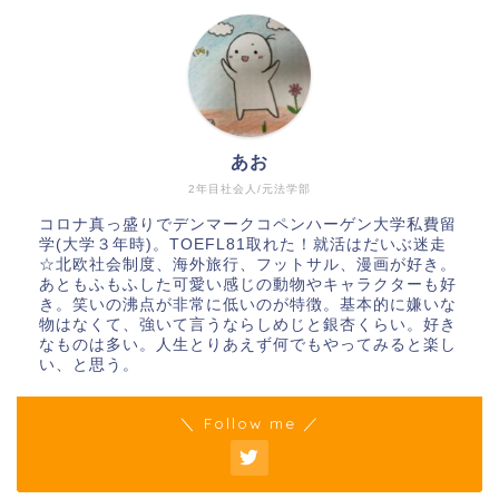
あお
2年目社会人/元法学部
コロナ真っ盛りでデンマークコペンハーゲン大学私費留
学(大学３年時)。TOEFL81取れた！就活はだいぶ迷走
☆北欧社会制度、海外旅行、フットサル、漫画が好き。
あともふもふした可愛い感じの動物やキャラクターも好
き。笑いの沸点が非常に低いのが特徴。基本的に嫌いな
物はなくて、強いて言うならしめじと銀杏くらい。好き
なものは多い。人生とりあえず何でもやってみると楽し
い、と思う。
＼ Follow me ／