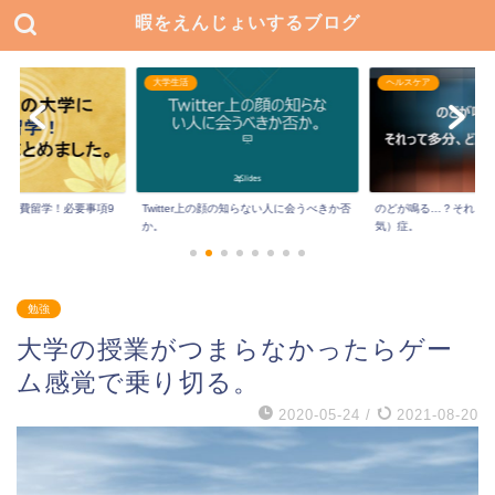
暇をえんじょいするブログ
大学生活
ヘルスケア
に私費留学！必要事項9
Twitter上の顔の知らない人に会うべきか否
のどが鳴る…？それっ
か。
気）症。
勉強
大学の授業がつまらなかったらゲー
ム感覚で乗り切る。
2020-05-24
/
2021-08-20