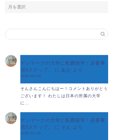
デンマークの大学に私費留学！必要事
項9ステップ。
に
あお
より
2025-04-03
そんさんこんにちはー！コメントありがとう
ございます！ わたしは日本の所属の大学
に…
デンマークの大学に私費留学！必要事
項9ステップ。
に
そん
より
2025-04-02