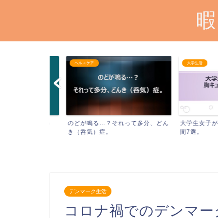
暇
ヘルスケア
大学生活
らない人に会う
のどが鳴る…？それって多分、どん
大学生女子が男子
き（呑気）症。
間7選。
デンマーク生活
コロナ禍でのデンマー