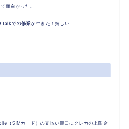
めて面白かった。
D talkでの修業
が生きた！嬉しい！
blie（SIMカード）の支払い期日にクレカの上限金