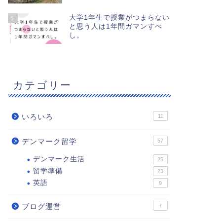
大学1年生で授業がつまらない
5
と思う人は1年間ガマンすべ
し。
カテゴリー
いろいろ
11
デンマーク留学
57
デンマーク生活
25
留学準備
23
英語
9
ブログ運営
7