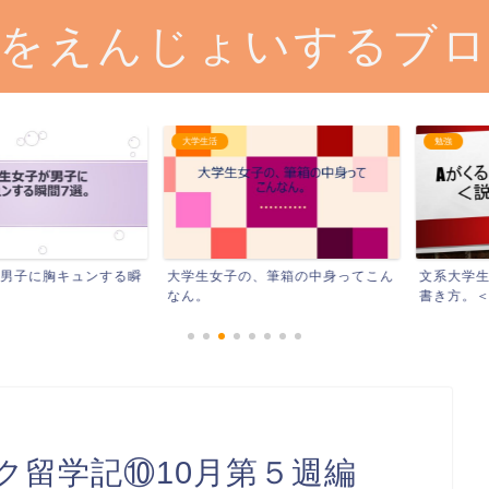
をえんじょいするブ
大学生活
勉強
に胸キュンする瞬
大学生女子の、筆箱の中身ってこん
文系大学生の、
なん。
書き方。＜説明系
ク留学記⑩10月第５週編