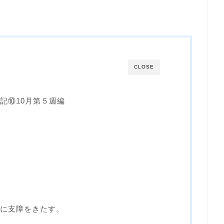
CLOSE
記⑩10月第５週編
に支障をきたす。