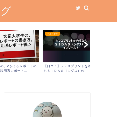
ログ
ヘルスケア
大学生活
Aがくるレポートの
【口コミ】シンスプリントを治すな
【厳選！】大
レポート...
らＳＩＤＡＳ（シダス）の...
生がやるべき