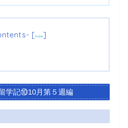
ntents-
[
]
hide
留学記⑩10月第５週編