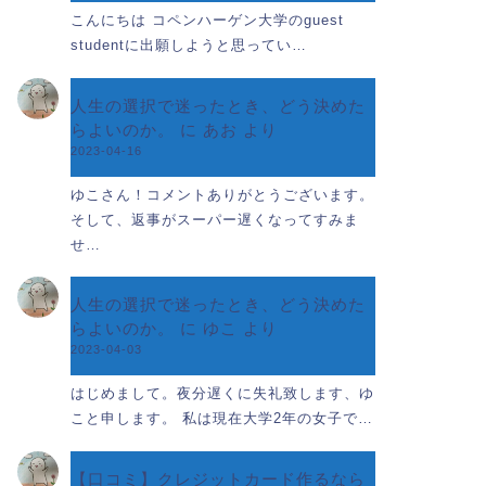
こんにちは コペンハーゲン大学のguest
studentに出願しようと思ってい…
人生の選択で迷ったとき、どう決めた
らよいのか。
に
あお
より
2023-04-16
ゆこさん！コメントありがとうございます。
そして、返事がスーパー遅くなってすみま
せ…
人生の選択で迷ったとき、どう決めた
らよいのか。
に
ゆこ
より
2023-04-03
はじめまして。夜分遅くに失礼致します、ゆ
こと申します。 私は現在大学2年の女子で…
【口コミ】クレジットカード作るなら