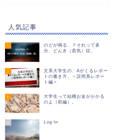
人気記事
のどが鳴る…？それって多
1
分、どんき（呑気）症。
文系大学生の、Aがくるレポー
2
トの書き方。＜説明系レポー
ト編＞
大学生って結構お金がかかる
3
のよ（前編）。
Log In
4