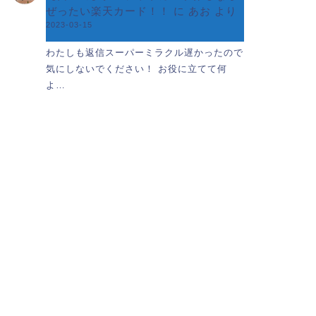
ぜったい楽天カード！！
に
あお
より
2023-03-15
わたしも返信スーパーミラクル遅かったので
気にしないでください！ お役に立てて何
よ…