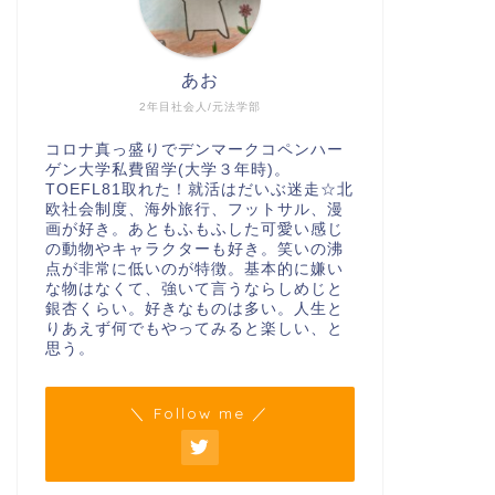
あお
2年目社会人/元法学部
コロナ真っ盛りでデンマークコペンハー
ゲン大学私費留学(大学３年時)。
TOEFL81取れた！就活はだいぶ迷走☆北
欧社会制度、海外旅行、フットサル、漫
画が好き。あともふもふした可愛い感じ
の動物やキャラクターも好き。笑いの沸
点が非常に低いのが特徴。基本的に嫌い
な物はなくて、強いて言うならしめじと
銀杏くらい。好きなものは多い。人生と
りあえず何でもやってみると楽しい、と
思う。
＼ Follow me ／