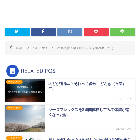
HOME
ヘルスケア
不眠改善！早く眠る方法を編み出したぞ。
RELATED POST
ヘルスケア
のどが鳴る...？それって多分、どんき（呑気）
症。
2019-08-15
ヘルスケア
ヤーズフレックスを2週間体験してみて体調が悪
くなった話。
2023-05-22
ヘルスケア
足をケガしたときの対処法とその後の試練の乗り