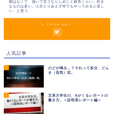
物はなくて、強いて言うならしめじと銀杏くらい。好き
なものは多い。人生とりあえず何でもやってみると楽し
い、と思う。
＼ Follow me ／
人気記事
1
のどが鳴る…？それって多分、どん
き（呑気）症。
2
文系大学生の、Aがくるレポートの
書き方。＜説明系レポート編＞