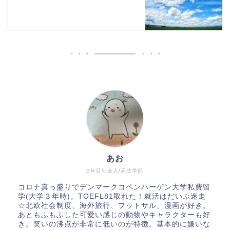
あお
2年目社会人/元法学部
コロナ真っ盛りでデンマークコペンハーゲン大学私費留
学(大学３年時)。TOEFL81取れた！就活はだいぶ迷走
☆北欧社会制度、海外旅行、フットサル、漫画が好き。
あともふもふした可愛い感じの動物やキャラクターも好
き。笑いの沸点が非常に低いのが特徴。基本的に嫌いな