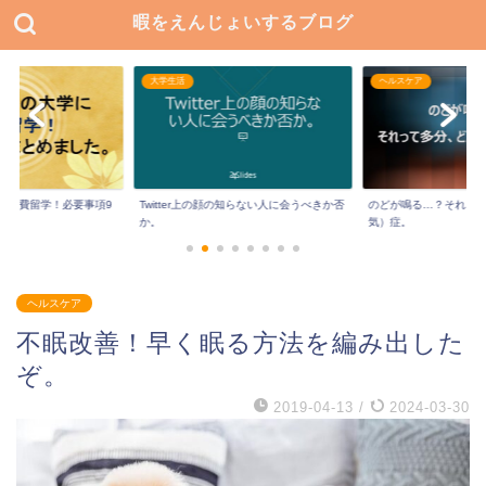
暇をえんじょいするブログ
大学生活
ヘルスケア
に私費留学！必要事項9
Twitter上の顔の知らない人に会うべきか否
のどが鳴る…？それっ
か。
気）症。
ヘルスケア
不眠改善！早く眠る方法を編み出した
ぞ。
2019-04-13
/
2024-03-30