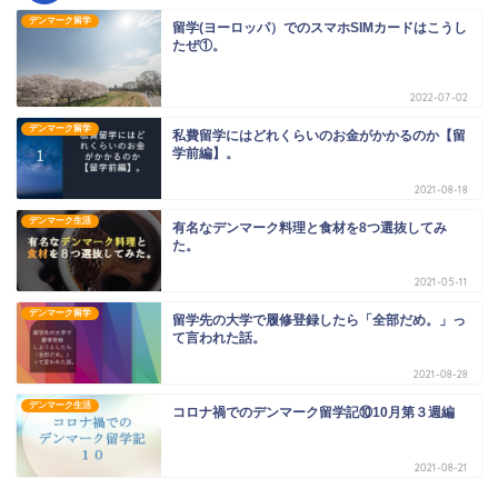
デンマーク留学
留学(ヨーロッパ）でのスマホSIMカードはこうし
たぜ①。
2022-07-02
デンマーク留学
私費留学にはどれくらいのお金がかかるのか【留
学前編】。
2021-08-18
デンマーク生活
有名なデンマーク料理と食材を8つ選抜してみ
た。
2021-05-11
デンマーク留学
留学先の大学で履修登録したら「全部だめ。」っ
て言われた話。
2021-08-28
デンマーク生活
コロナ禍でのデンマーク留学記⑩10月第３週編
2021-08-21