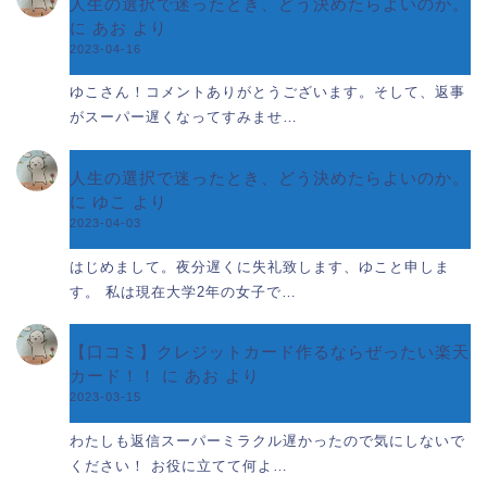
人生の選択で迷ったとき、どう決めたらよいのか。
に
あお
より
2023-04-16
ゆこさん！コメントありがとうございます。そして、返事
がスーパー遅くなってすみませ…
人生の選択で迷ったとき、どう決めたらよいのか。
に
ゆこ
より
2023-04-03
はじめまして。夜分遅くに失礼致します、ゆこと申しま
す。 私は現在大学2年の女子で…
【口コミ】クレジットカード作るならぜったい楽天
カード！！
に
あお
より
2023-03-15
わたしも返信スーパーミラクル遅かったので気にしないで
ください！ お役に立てて何よ…