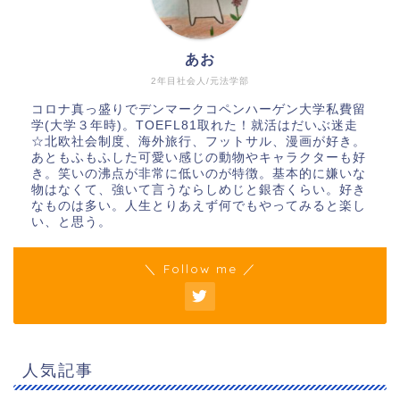
あお
2年目社会人/元法学部
コロナ真っ盛りでデンマークコペンハーゲン大学私費留
学(大学３年時)。TOEFL81取れた！就活はだいぶ迷走
☆北欧社会制度、海外旅行、フットサル、漫画が好き。
あともふもふした可愛い感じの動物やキャラクターも好
き。笑いの沸点が非常に低いのが特徴。基本的に嫌いな
物はなくて、強いて言うならしめじと銀杏くらい。好き
なものは多い。人生とりあえず何でもやってみると楽し
い、と思う。
＼ Follow me ／
人気記事