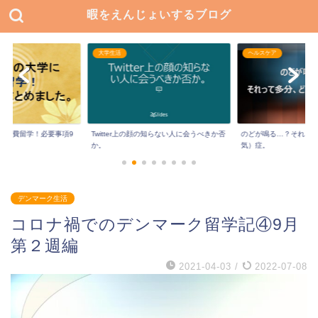
暇をえんじょいするブログ
大学生活
ヘルスケア
に私費留学！必要事項9
Twitter上の顔の知らない人に会うべきか否
のどが鳴る…？それっ
か。
気）症。
デンマーク生活
コロナ禍でのデンマーク留学記④9月
第２週編
2021-04-03
/
2022-07-08