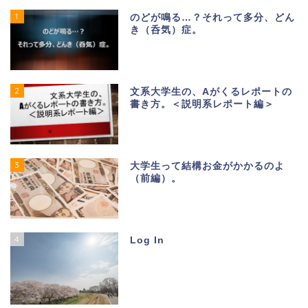
1
のどが鳴る…？それって多分、どん
き（呑気）症。
2
文系大学生の、Aがくるレポートの
書き方。＜説明系レポート編＞
3
大学生って結構お金がかかるのよ
（前編）。
4
Log In