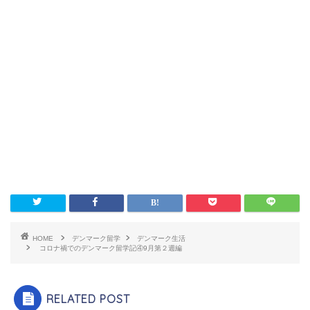
HOME
デンマーク留学
デンマーク生活
コロナ禍でのデンマーク留学記④9月第２週編
RELATED POST