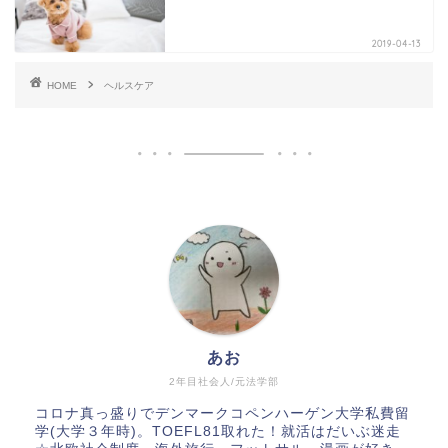
2019-04-13
HOME
ヘルスケア
あお
2年目社会人/元法学部
コロナ真っ盛りでデンマークコペンハーゲン大学私費留
学(大学３年時)。TOEFL81取れた！就活はだいぶ迷走