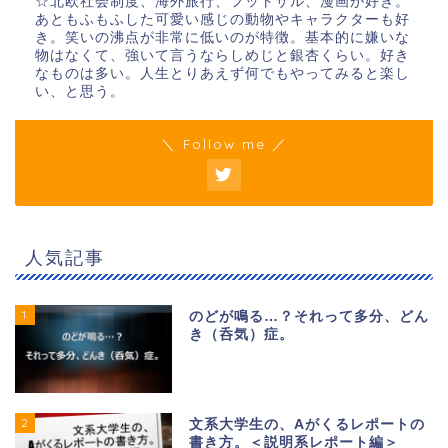
☆北欧社会制度、海外旅行、フットサル、漫画が好き。
あともふもふした可愛い感じの動物やキャラクターも好
き。笑いの沸点が非常に低いのが特徴。基本的に嫌いな
物はなくて、強いて言うならしめじと銀杏くらい。好き
なものは多い。人生とりあえず何でもやってみると楽し
い、と思う。
＼ Follow me ／
人気記事
1
のどが鳴る…？それって多分、どん
き（呑気）症。
2
文系大学生の、Aがくるレポートの
書き方。＜説明系レポート編＞