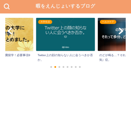
暇をえんじょいするブログ
大学生活
ヘルスケア
に私費留学！必要事項9
Twitter上の顔の知らない人に会うべきか否
のどが鳴る…？それっ
か。
気）症。