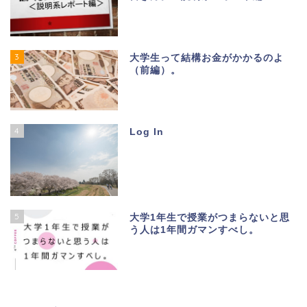
3
大学生って結構お金がかかるのよ
（前編）。
4
Log In
5
大学1年生で授業がつまらないと思
う人は1年間ガマンすべし。