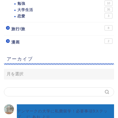
勉強
10
大学生活
35
恋愛
3
8
旅行/旅
2
漫画
アーカイブ
デンマークの大学に私費留学！必要事項9ステッ
プ。
に
あお
より