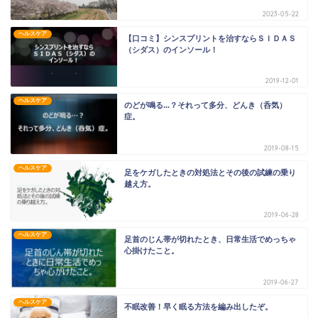
2023-05-22
ヘルスケア
【口コミ】シンスプリントを治すならＳＩＤＡＳ
（シダス）のインソール！
2019-12-01
ヘルスケア
のどが鳴る...？それって多分、どんき（呑気）
症。
2019-08-15
ヘルスケア
足をケガしたときの対処法とその後の試練の乗り
越え方。
2019-06-28
ヘルスケア
足首のじん帯が切れたとき、日常生活でめっちゃ
心掛けたこと。
2019-06-27
ヘルスケア
不眠改善！早く眠る方法を編み出したぞ。